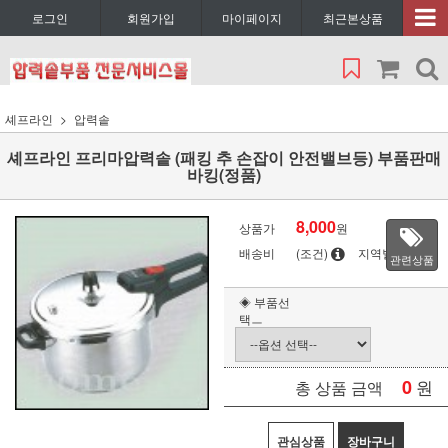
로그인
회원가입
마이페이지
최근본상품
셰프라인
압력솥
셰프라인 프리마압력솥 (패킹 추 손잡이 안전밸브등) 부품판매
바킹(정품)
8,000
상품가
원
배송비
(조건)
지역별
관련상품
◈ 부품선
택ㅡ
0
원
총 상품 금액
관심상품
장바구니