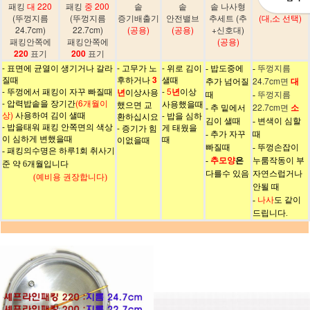
패킹
대 220
패킹
중 200
솥
솥
솥 나사형
손잡이
(뚜껑지름
(뚜껑지름
증기배출기
안전밸브
추세트 (추
(대,소 선택)
24.7cm)
22.7cm)
(공용)
(공용)
+신호대)
패킹안쪽에
패킹안쪽에
(공용)
220
표기
200
표기
- 표면에 균열이 생기거나 갈라
- 고무가 노
- 위로 김이
뚜껑지름
- 밥도중에
-
질때
후하거나
3
샐때
24.7cm면
대
추가 넘어질
- 뚜껑에서 패킹이 자꾸 빠질때
-
5
년
이상
년
이상사용
뚜껑지름
때
-
- 압력밥솥을 장기간
(6개월이
사용했을때
했으면 교
22.7cm면
소
- 추 밑에서
상)
사용하여 김이 샐때
- 밥을 심하
환하십시요
김이 샐때
- 변색이 심할
- 밥을태워 패킹 안쪽면의 색상
게 태웠을
- 증기가 힘
- 추가 자꾸
때
이 심하게 변했을때
때
이없을때
빠질때
- 뚜껑손잡이
- 패킹의수명은 하루1회 취사기
추모양
은
-
누룸작동이 부
준 약 6개월입니다
다를수 있음
자연스럽거나
(예비용 권장합니다)
안될 때
-
나사
도 같이
드립니다.