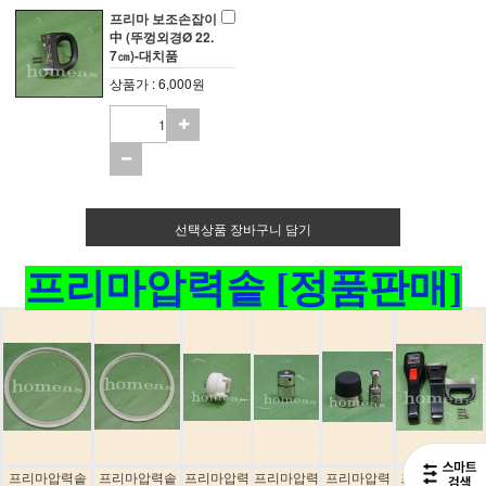
프리마 보조손잡이
中 (뚜껑외경Ø 22.
7㎝)-대치품
상품가 : 6,000원
선택상품 장바구니 담기
프리마압력솥 [정품판매]
프리마압력솥
프리마압력솥
프리마압력
프리마압력
프리마압력
프리마압력솥