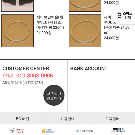
24,000원
세이브압력솥(세
세이브압력솥(세
부SEB) 패킹 소
부SEB) 패킹 중
(뚜껑지름 22cm)
(뚜껑지름 24.3c
m)
24,000원
24,000원
CUSTOMER CENTER
BANK ACCOUNT
안내: 010-8008-0906
AS업무상 꼭(사진과문자)
고객센터
연결하기
PC 버전
이용안내
고객센터