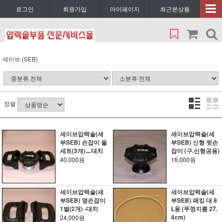
로그인
회원가입
마이페이지
최근본상품
세이브 (SEB)
정렬
세이브압력솥(세
세이브압력솥(세
부SEB) 손잡이 올
부SEB) 신형 윗손
세트(3개)ㅡ대치
잡이 (구.신형공용)
40,000원
16,000원
세이브압력솥(세
세이브압력솥(세
부SEB) 옆손잡이
부SEB) 패킹 대 8
1벌(2개) -대치
L용 (뚜껑지름 27.
4cm)
24,000원