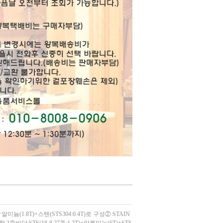
늄(1.8T)+스텐(STS304:0.4T)로 구성② STAIN