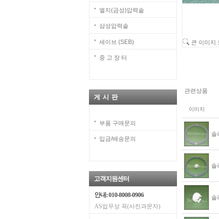
엘지(금성)압력솥
삼성압력솥
세이브 (SEB)
큰 이미지
중 고 장 터
관련상품
게 시 판
이미지
부품 구매문의
솔
수량증가
수량감소
입금/배송문의
솔
수량증가
수량감소
고객지원센터
안내: 010-8008-0906
솔
수량증가
수량감소
AS업무상 꼭(사진과문자)