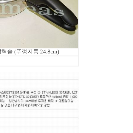
솥 (뚜껑지름 24.8cm)