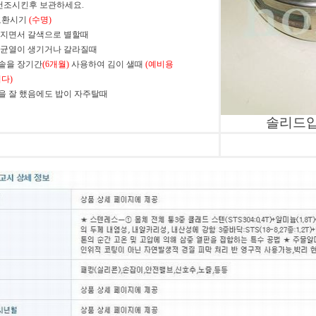
건조시킨후 보관하세요.
킹교환시기
(수명)
해 지면서 갈색으로 별할때
에 균열이 생기거나 갈라질때
밥솥을 장기간
(6개월)
사용하여 김이 샐때
(예비용
다)
절을 잘 했음에도 밥이 자주탈때
솔리드압력