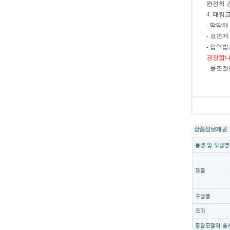
완전히 
4. 패
- 딱딱
- 표면
- 압력
권장합니
- 물조