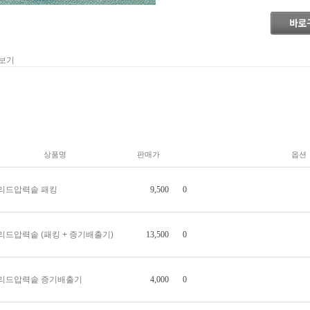
 보기
상품명
판매가
옵션
9,500
0
리드압력솥 패킹
13,500
0
리드압력솥 (패킹 + 증기배출기)
4,000
0
리드압력솥 증기배출기