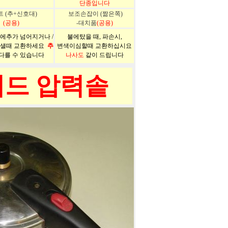
단종입니다
 (추+신호대)
보조손잡이 (짦은쪽)
(공용)
-대치품
(공용)
에추가 넘어지거나 /
불에탔을 때, 파손시,
샐때 교환하세요
추
변색이심할때 교환하십시요
다를 수 있습니다
나사도
같이 드립니다
리드
압력솥