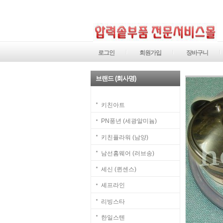
로그인
회원가입
장바구니
브랜드 (회사명)
키친아트
PN풍년 (세광알미늄)
키친플라워 (남양)
남선홈웨어 (러브송)
세신 (퀸센스)
셰프라인
리빙스타
한일스텐