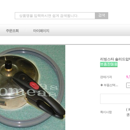
주문조회
마이페이지
리빙스타 솔리드압력
9,
판매가격
◈ 부품선택ㅡ
(
특이사항
권