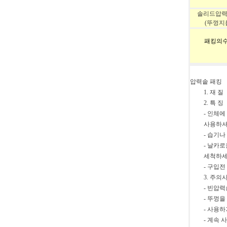
솔리드압
(뚜껑지름 
패킹의수
압력솥 패킹
1. 재 
2. 특 징
- 인체
사용하셔
- 습기
- 날카
세척하세
- 구입
3. 주의
- 빈압
- 뚜껑
- 사용
- 계속