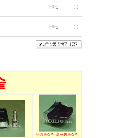
솥
뚜껑손잡이 및 몸통손잡이