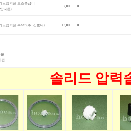
리드압력솥 보조손잡이
7,000
0
모양다름)
13,000
0
리드압력솥 추set (추+신호대)
환불
시판
솔리드
압력