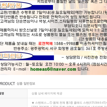
델명
상품 상세 페이지에 제공
★ 스텐레스ㅡ① 몸체 전체 통3중 클래드 스텐(STS304:0.4T)+알미