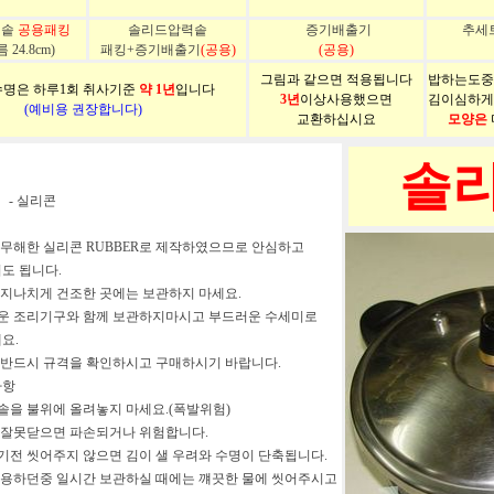
력솥
공용패킹
솔리드압력솥
증기배출기
추세트
24.8cm)
패킹+증기배출기
(공용)
(공용)
그림과 같으면 적용됩니다
밥하는도중
명은 하루1회 취사기준
약 1년
입니다
3년
이상사용했으면
김이심하게
(예비용 권장합니다)
교환하십시요
모양은
솔
질 - 실리콘
에 무해한 실리콘 RUBBER로 제작하였으므로 안심하고
도 됩니다.
나 지나치게 건조한 곳에는 보관하지 마세요.
로운 조리기구와 함께 보관하지마시고 부드러운 수세미로
요.
전 반드시 규격을 확인하시고 구매하시기 바랍니다.
사항
력솥을 불위에 올려놓지 마세요.(폭발위험)
을 잘못닫으면 파손되거나 위험합니다.
하기전 씻어주지 않으면 김이 샐 우려와 수명이 단축됩니다.
 사용하던중 일시간 보관하실 때에는 꺠끗한 물에 씻어주시고