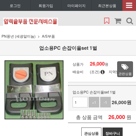
로그인
회원가입
마이페이지
최근본상품
PN풍년 (세광알미늄)
A/S부품
업소용PC 손잡이올set 1벌
26,000
상품가
원
배송비
(조건)
지역별
관련상품
업소용PC 손잡이올set 1벌
26,000
원
+1
-1
26,000
원
총 상품 금액
관심상품
장바구니