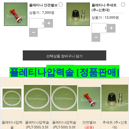
플래티나 안전밸브
플래티나 추세트
(추+신호대)
상품가 : 7,000원
상품가 : 13,000원
선택상품 장바구니 담기
플레티나
압력솥
[정품판매]
플레티나압력
플레티나압력솥
플레티나압력솥
안전밸브
추세트 (추+신호
솥
(PLT-350) 3.5ℓ
(PLT-500) 5.0ℓ
(공용)
대)