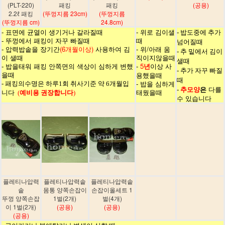
(PLT-220)
패킹
패킹
(공용)
2.2ℓ 패킹
(뚜껑지름 23cm)
(뚜껑지름
(뚜껑지름 cm)
24.8cm)
- 표면에 균열이 생기거나 갈라질때
- 위로 김이샐
- 밥도중에 추가
- 뚜껑에서 패킹이 자꾸 빠질때
때
넘어질때
- 압력밥솥을 장기간
(6개월이상)
사용하여 김
- 위/아래 움
- 추 밑에서 김이
이 샐때
직이지않을때
샐때
- 밥을태워 패킹 안쪽면의 색상이 심하게 변했
-
5
년
이상 사
- 추가 자꾸 빠질
을때
용했을때
때
- 밥을 심하게
- 패킹의수명은 하루1회 취사기준 약 6개월입
추모양
은
다를
-
태웠을때
니다
(
예비용 권장합니다
)
수 있습니다
플레티나압력
플레티나압력솥
플레티나압력솥
솥
몸통 양쪽손잡이
손잡이올세트 1
뚜껑 양쪽손잡
1벌(2개)
벌(4개)
이 1벌(2개)
(공용)
(공용)
(공용)