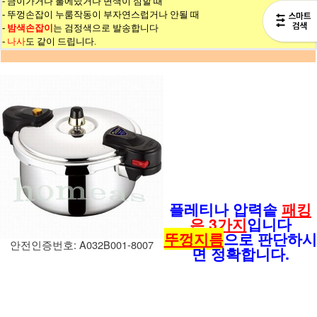
- 금이가거나 불에탔거나 변색이 심할 때
- 뚜껑손잡이 누룸작동이 부자연스럽거나 안될 때
-
밤색손잡이
는 검정색으로 발송합니다
-
나사
도 같이 드립니다.
플레티나 압력솥
패킹
은 3가지
입니다
뚜껑지름
으로 판단하시
안전인증번호: A032B001-8007
면 정확합니다.