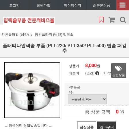
로그인
회원가입
마이페이지
최근본상품
키친플라워 (남양)
키친플라워 (남양) 압력솥
플래티나압력솥 부품 (PLT-220/ PLT-350/ PLT-500) 밥솥 패킹
추
8,000
상품가
원
배송비
(조건)
지역별
관련상품
-부품선
택-
0
원
총 상품 금액
ㅡ 정품이며 당일발송합니다 ㅡ
관심상품
장바구니