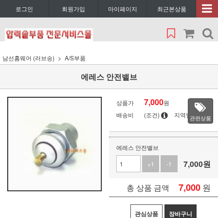
로그인
회원가입
마이페이지
최근본상품
남선홈웨어 (러브송)
A/S부품
에레스 안전밸브
7,000
상품가
원
배송비
(조건)
지역별
관련상품
에레스 안전밸브
7,000
원
+1
-1
7,000
원
총 상품 금액
관심상품
장바구니