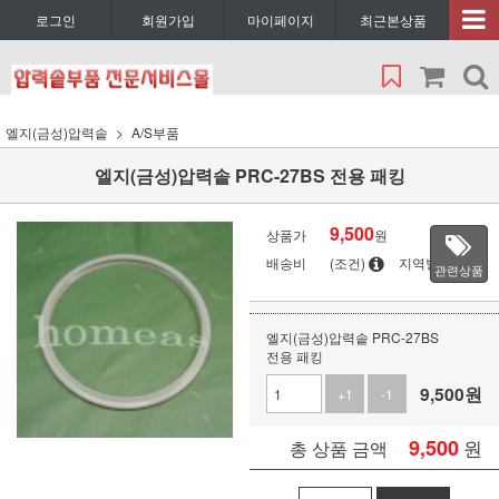
로그인
회원가입
마이페이지
최근본상품
엘지(금성)압력솥
A/S부품
엘지(금성)압력솥 PRC-27BS 전용 패킹
9,500
상품가
원
배송비
(조건)
지역별
관련상품
엘지(금성)압력솥 PRC-27BS
전용 패킹
9,500
원
+1
-1
9,500
원
총 상품 금액