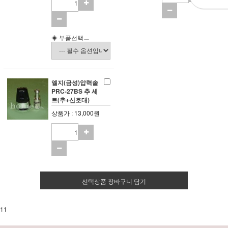
◈ 부품선택ㅡ
엘지(금성)압력솥
PRC-27BS 추 세
트(추+신호대)
상품가 : 13,000원
선택상품 장바구니 담기
11